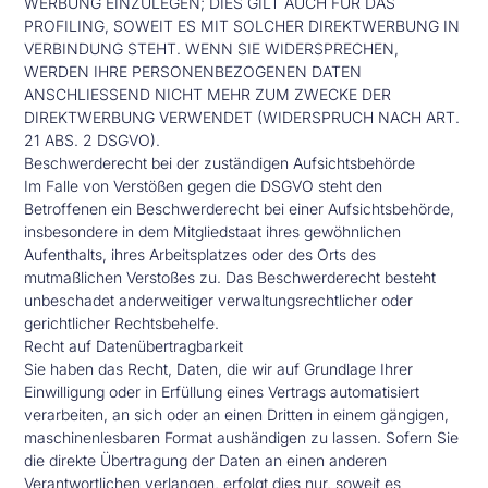
WERBUNG EINZULEGEN; DIES GILT AUCH FÜR DAS
PROFILING, SOWEIT ES MIT SOLCHER DIREKTWERBUNG IN
VERBINDUNG STEHT. WENN SIE WIDERSPRECHEN,
WERDEN IHRE PERSONENBEZOGENEN DATEN
ANSCHLIESSEND NICHT MEHR ZUM ZWECKE DER
DIREKTWERBUNG VERWENDET (WIDERSPRUCH NACH ART.
21 ABS. 2 DSGVO).
Beschwerde­recht bei der zuständigen Aufsichts­behörde
Im Falle von Verstößen gegen die DSGVO steht den
Betroffenen ein Beschwerderecht bei einer Aufsichtsbehörde,
insbesondere in dem Mitgliedstaat ihres gewöhnlichen
Aufenthalts, ihres Arbeitsplatzes oder des Orts des
mutmaßlichen Verstoßes zu. Das Beschwerderecht besteht
unbeschadet anderweitiger verwaltungsrechtlicher oder
gerichtlicher Rechtsbehelfe.
Recht auf Daten­übertrag­barkeit
Sie haben das Recht, Daten, die wir auf Grundlage Ihrer
Einwilligung oder in Erfüllung eines Vertrags automatisiert
verarbeiten, an sich oder an einen Dritten in einem gängigen,
maschinenlesbaren Format aushändigen zu lassen. Sofern Sie
die direkte Übertragung der Daten an einen anderen
Verantwortlichen verlangen, erfolgt dies nur, soweit es